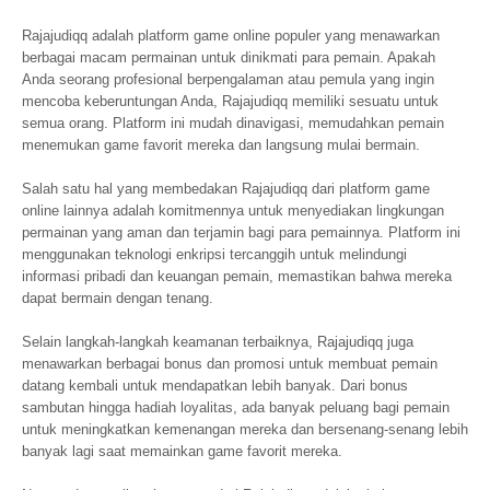
Rajajudiqq adalah platform game online populer yang menawarkan
berbagai macam permainan untuk dinikmati para pemain. Apakah
Anda seorang profesional berpengalaman atau pemula yang ingin
mencoba keberuntungan Anda, Rajajudiqq memiliki sesuatu untuk
semua orang. Platform ini mudah dinavigasi, memudahkan pemain
menemukan game favorit mereka dan langsung mulai bermain.
Salah satu hal yang membedakan Rajajudiqq dari platform game
online lainnya adalah komitmennya untuk menyediakan lingkungan
permainan yang aman dan terjamin bagi para pemainnya. Platform ini
menggunakan teknologi enkripsi tercanggih untuk melindungi
informasi pribadi dan keuangan pemain, memastikan bahwa mereka
dapat bermain dengan tenang.
Selain langkah-langkah keamanan terbaiknya, Rajajudiqq juga
menawarkan berbagai bonus dan promosi untuk membuat pemain
datang kembali untuk mendapatkan lebih banyak. Dari bonus
sambutan hingga hadiah loyalitas, ada banyak peluang bagi pemain
untuk meningkatkan kemenangan mereka dan bersenang-senang lebih
banyak lagi saat memainkan game favorit mereka.