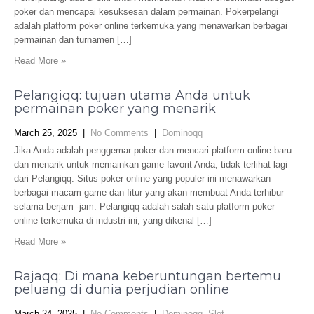
poker dan mencapai kesuksesan dalam permainan. Pokerpelangi
adalah platform poker online terkemuka yang menawarkan berbagai
permainan dan turnamen […]
Read More »
Pelangiqq: tujuan utama Anda untuk
permainan poker yang menarik
March 25, 2025
|
No Comments
|
Dominoqq
Jika Anda adalah penggemar poker dan mencari platform online baru
dan menarik untuk memainkan game favorit Anda, tidak terlihat lagi
dari Pelangiqq. Situs poker online yang populer ini menawarkan
berbagai macam game dan fitur yang akan membuat Anda terhibur
selama berjam -jam. Pelangiqq adalah salah satu platform poker
online terkemuka di industri ini, yang dikenal […]
Read More »
Rajaqq: Di mana keberuntungan bertemu
peluang di dunia perjudian online
March 24, 2025
|
No Comments
|
Dominoqq
,
Slot