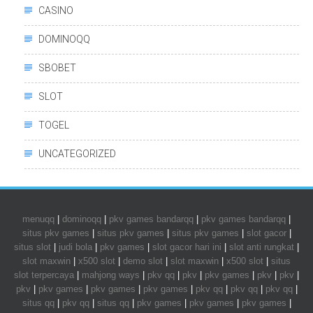
CASINO
DOMINOQQ
SBOBET
SLOT
TOGEL
UNCATEGORIZED
menuqq
|
dominoqq
|
pkv games bandarqq
|
pkv games bandarqq
|
situs pkv games
|
situs pkv games
|
situs pkv games
|
slot gacor
|
situs slot
|
judi bola
|
pkv games
|
slot gacor hari ini
|
slot anti rungkat
|
slot maxwin
|
x500 slot
|
demo slot
|
slot maxwin
|
x500 slot
|
situs
slot terpercaya
|
mahjong ways
|
pkv qq
|
pkv
|
pkv games
|
pkv
|
pkv
|
pkv
|
pkv games
|
pkv games
|
pkv games
|
pkv qq
|
pkv qq
|
pkv qq
|
situs qq
|
pkv qq
|
situs qq
|
pkv games
|
pkv games
|
pkv games
|