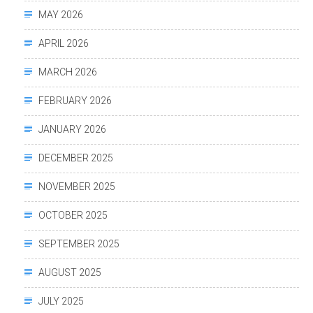
MAY 2026
APRIL 2026
MARCH 2026
FEBRUARY 2026
JANUARY 2026
DECEMBER 2025
NOVEMBER 2025
OCTOBER 2025
SEPTEMBER 2025
AUGUST 2025
JULY 2025