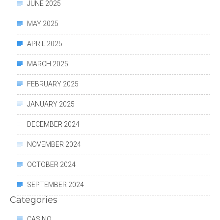
JUNE 2025
MAY 2025
APRIL 2025
MARCH 2025
FEBRUARY 2025
JANUARY 2025
DECEMBER 2024
NOVEMBER 2024
OCTOBER 2024
SEPTEMBER 2024
Categories
CASINO