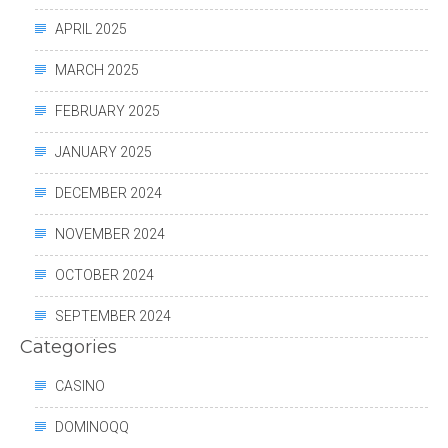
APRIL 2025
MARCH 2025
FEBRUARY 2025
JANUARY 2025
DECEMBER 2024
NOVEMBER 2024
OCTOBER 2024
SEPTEMBER 2024
Categories
CASINO
DOMINOQQ