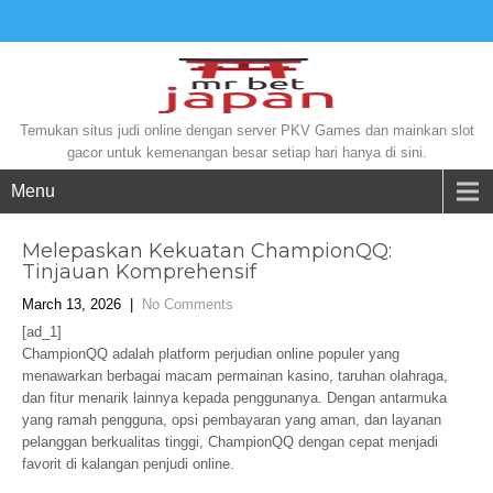
Temukan situs judi online dengan server PKV Games dan mainkan slot
gacor untuk kemenangan besar setiap hari hanya di sini.
Menu
Melepaskan Kekuatan ChampionQQ:
Tinjauan Komprehensif
March 13, 2026
|
No Comments
[ad_1]
ChampionQQ adalah platform perjudian online populer yang
menawarkan berbagai macam permainan kasino, taruhan olahraga,
dan fitur menarik lainnya kepada penggunanya. Dengan antarmuka
yang ramah pengguna, opsi pembayaran yang aman, dan layanan
pelanggan berkualitas tinggi, ChampionQQ dengan cepat menjadi
favorit di kalangan penjudi online.