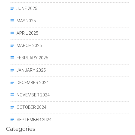
JUNE 2025
MAY 2025
APRIL 2025
MARCH 2025
FEBRUARY 2025
JANUARY 2025
DECEMBER 2024
NOVEMBER 2024
OCTOBER 2024
SEPTEMBER 2024
Categories