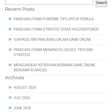
Search
Recent Posts
PANDUAN UTAMA POKER88: TIPS UNTUK PEMULA
PANDUAN UTAMA STRATEGI TEXAS HOLD’EM POKER
SURYAQQ: BINTANG BARU DALAM GAME ONLINE
PANDUAN UTAMA MENANG DI LUDOQQ: TIPS DAN
STRATEGI
MENGUNGKAP KESERUAN BERMAIN GAME ONLINE
BERSAMA ELANGQQ
Archives
AUGUST 2026
JULY 2026
JUNE 2026