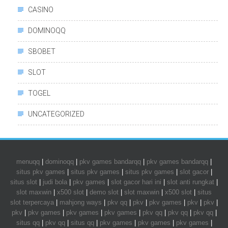
CASINO
DOMINOQQ
SBOBET
SLOT
TOGEL
UNCATEGORIZED
menuqq
|
dominoqq
|
pkv games bandarqq
|
pkv games bandarqq
|
situs pkv games
|
situs pkv games
|
situs pkv games
|
slot gacor
|
situs slot
|
judi bola
|
pkv games
|
slot gacor hari ini
|
slot anti rungkat
|
slot maxwin
|
x500 slot
|
demo slot
|
slot maxwin
|
x500 slot
|
situs
slot terpercaya
|
mahjong ways
|
pkv qq
|
pkv
|
pkv games
|
pkv
|
pkv
|
pkv
|
pkv games
|
pkv games
|
pkv games
|
pkv qq
|
pkv qq
|
pkv qq
|
situs qq
|
pkv qq
|
situs qq
|
pkv games
|
pkv games
|
pkv games
|