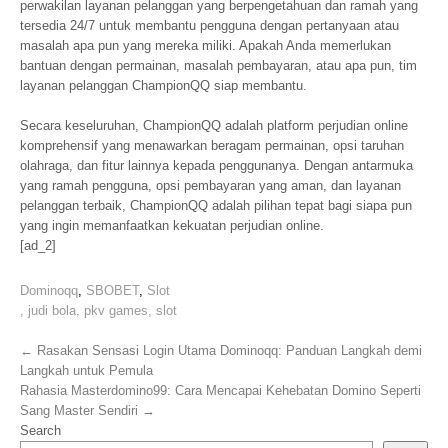
perwakilan layanan pelanggan yang berpengetahuan dan ramah yang
tersedia 24/7 untuk membantu pengguna dengan pertanyaan atau
masalah apa pun yang mereka miliki. Apakah Anda memerlukan
bantuan dengan permainan, masalah pembayaran, atau apa pun, tim
layanan pelanggan ChampionQQ siap membantu.
Secara keseluruhan, ChampionQQ adalah platform perjudian online
komprehensif yang menawarkan beragam permainan, opsi taruhan
olahraga, dan fitur lainnya kepada penggunanya. Dengan antarmuka
yang ramah pengguna, opsi pembayaran yang aman, dan layanan
pelanggan terbaik, ChampionQQ adalah pilihan tepat bagi siapa pun
yang ingin memanfaatkan kekuatan perjudian online.
[ad_2]
Dominoqq
,
SBOBET
,
Slot
,
judi bola
,
pkv games
,
slot
Post
←
Rasakan Sensasi Login Utama Dominoqq: Panduan Langkah demi
Langkah untuk Pemula
navigation
Rahasia Masterdomino99: Cara Mencapai Kehebatan Domino Seperti
Sang Master Sendiri
→
Search